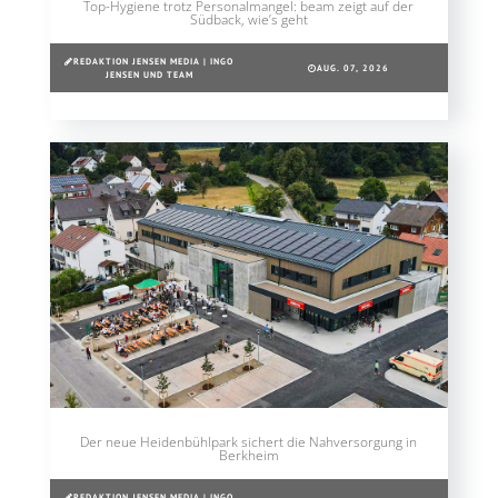
Top-Hygiene trotz Personalmangel: beam zeigt auf der
Südback, wie’s geht
REDAKTION JENSEN MEDIA | INGO
AUG. 07, 2026
JENSEN UND TEAM
Der neue Heidenbühlpark sichert die Nahversorgung in
Berkheim
REDAKTION JENSEN MEDIA | INGO