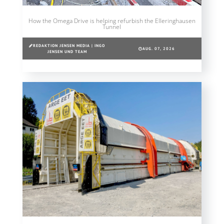
How the Omega Drive is helping refurbish the Elleringhausen
Tunnel
REDAKTION JENSEN MEDIA | INGO
AUG. 07, 2026
JENSEN UND TEAM