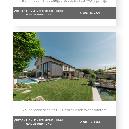
Beim neuen Entfettungsprozess ist Teamwork gefragt
REDAKTION JENSEN MEDIA | INGO
JULI 20, 2026
JENSEN UND TEAM
Voller Sonnenschutz für grenzenlosen Wohnkomfort
REDAKTION JENSEN MEDIA | INGO
JULI 14, 2026
JENSEN UND TEAM