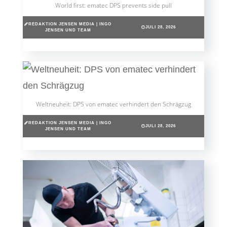
World first: ematec DPS prevents side pull
REDAKTION JENSEN MEDIA | INGO
JULI 28, 2026
JENSEN UND TEAM
Weltneuheit: DPS von ematec verhindert den Schrägzug
REDAKTION JENSEN MEDIA | INGO
JULI 28, 2026
JENSEN UND TEAM