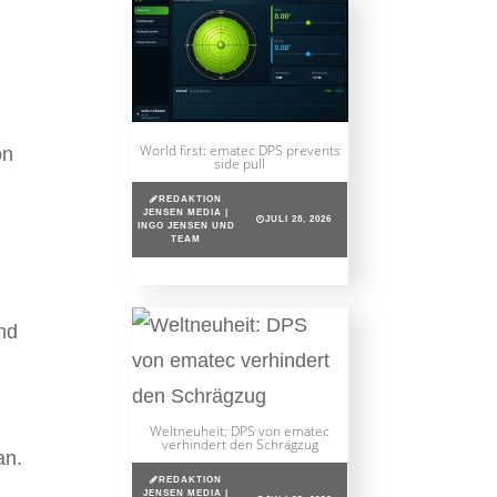
World first: ematec DPS prevents
on
side pull
REDAKTION
JENSEN MEDIA |
JULI 28, 2026
INGO JENSEN UND
TEAM
nd
Weltneuheit: DPS von ematec
verhindert den Schrägzug
an.
REDAKTION
JENSEN MEDIA |