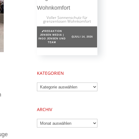
Voller Sonnenschutz für
grenzenlosen Wohnkomfort
REDAKTION
JENSEN MEDIA |
JULI 14, 2026
INGO JENSEN UND
TEAM
KATEGORIEN
Kategorien
n
ARCHIV
Archiv
d
euge