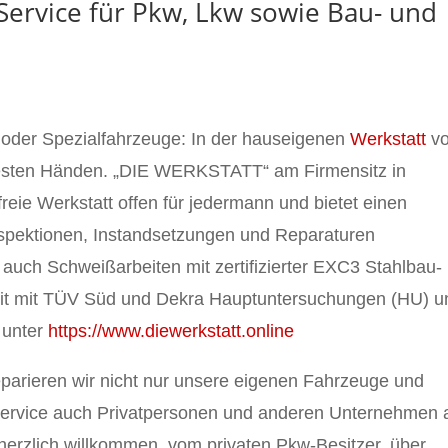
ervice für Pkw, Lkw sowie Bau- und
 oder Spezialfahrzeuge: In der hauseigenen
Werkstatt
v
besten Händen. „DIE WERKSTATT“ am Firmensitz in
reie Werkstatt offen für jedermann und bietet einen
spektionen, Instandsetzungen und Reparaturen
 auch Schweißarbeiten mit zertifizierter EXC3 Stahlbau-
eit mit TÜV Süd und Dekra Hauptuntersuchungen (HU) u
 unter
https://www.diewerkstatt.online
reparieren wir nicht nur unsere eigenen Fahrzeuge und
-Service auch Privatpersonen und anderen Unternehmen 
 herzlich willkommen, vom privaten Pkw-Besitzer, über