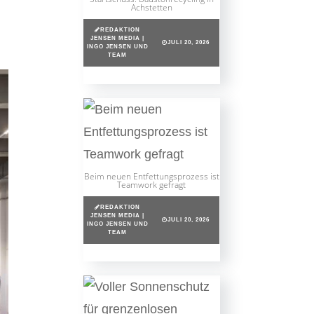
Achstetten
REDAKTION
JENSEN MEDIA |
JULI 20, 2026
INGO JENSEN UND
TEAM
Beim neuen Entfettungsprozess ist
Teamwork gefragt
REDAKTION
JENSEN MEDIA |
JULI 20, 2026
INGO JENSEN UND
TEAM