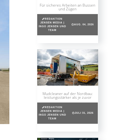
Für sicheres Arbeiten an Bussen
und Zügen
REDAKTION
JENSEN MEDIA |
AUG. 04, 2026
INGO JENSEN UND
TEAM
Mudcleaner auf der Nordbau:
leistungsstärker als je zuvor
REDAKTION
JENSEN MEDIA |
JULI 31, 2026
INGO JENSEN UND
TEAM