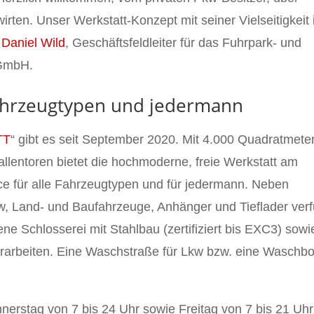
irten. Unser Werkstatt-Konzept mit seiner Vielseitigkeit 
o
Daniel Wild
, Geschäftsfeldleiter für das Fuhrpark- und
 GmbH.
 Fahrzeugtypen und jedermann
TT
“ gibt es seit September 2020. Mit 4.000 Quadratmete
llentoren bietet die hochmoderne, freie Werkstatt am
ce für alle Fahrzeugtypen und für jedermann. Neben
w, Land- und Baufahrzeuge, Anhänger und Tieflader verf
 Schlosserei mit Stahlbau (zertifiziert bis EXC3) sowi
lerarbeiten. Eine Waschstraße für Lkw bzw. eine Waschb
rstag von 7 bis 24 Uhr sowie Freitag von 7 bis 21 Uhr