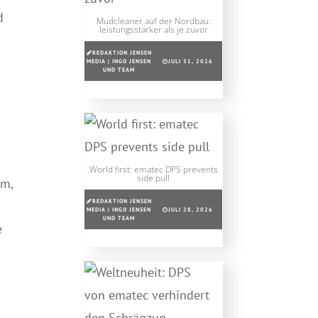
d
Mudcleaner auf der Nordbau:
leistungsstärker als je zuvor
REDAKTION JENSEN
MEDIA | INGO JENSEN
JULI 31, 2026
UND TEAM
World first: ematec DPS prevents
side pull
um,
REDAKTION JENSEN
MEDIA | INGO JENSEN
JULI 28, 2026
UND TEAM
e