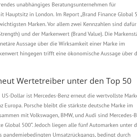
ührendes unabhängiges Beratungsunternehmen für
 Hauptsitz in London. Im Report „Brand Finance Global 
 wichtigsten Marken. Vor allem zwei Kennzahlen sind dafür
Strength) und der Markenwert (Brand Value). Die Markenst
-monetäre Aussage über die Wirksamkeit einer Marke im
kenwert hingegen trifft eine ökonomische Aussage über 
eut Wertetreiber unter den Top 50
 US-Dollar ist Mercedes-Benz erneut die wertvollste Mark
nz Europa. Porsche bleibt die stärkste deutsche Marke im
usammen mit Volkswagen, BMW, und Audi sind Mercedes-
e Global 500“. Jedoch liegen alle fünf Automarken unter
es pandemiebedingten Umsatzrückgangs, bedingt durch