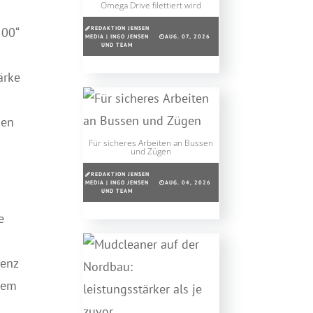
Omega Drive filettiert wird
REDAKTION JENSEN
500“
MEDIA | INGO JENSEN
AUG. 07, 2026
UND TEAM
ärke
den
Für sicheres Arbeiten an Bussen
und Zügen
REDAKTION JENSEN
MEDIA | INGO JENSEN
AUG. 04, 2026
UND TEAM
e
Benz
 dem