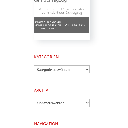
Weltneuheit: DPS von ematec
verhindert den Schrägzug
REDAKTION JENSEN
MEDIA | INGO JENSEN
JULI 28, 2026
UND TEAM
KATEGORIEN
Kategorien
ARCHIV
Archiv
NAVIGATION