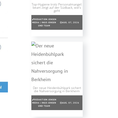
Top-Hygiene trotz Personalmangel:
beam zeigt auf der Südback, wie’s
geht
REDAKTION JENSEN
MEDIA | INGO JENSEN
AUG. 07, 2026
UND TEAM
Der neue Heidenbühlpark sichert
die Nahversorgung in Berkheim
REDAKTION JENSEN
MEDIA | INGO JENSEN
AUG. 07, 2026
UND TEAM