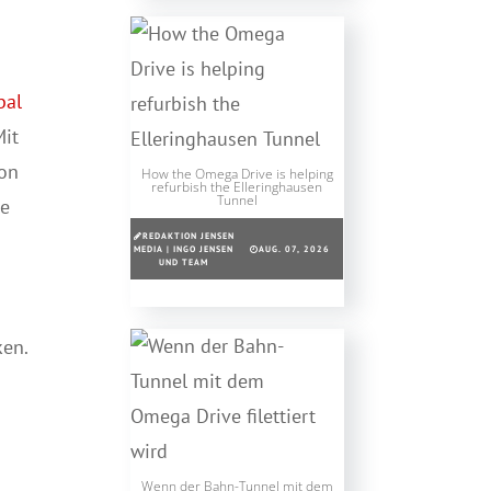
bal
Mit
von
How the Omega Drive is helping
refurbish the Elleringhausen
Tunnel
he
REDAKTION JENSEN
MEDIA | INGO JENSEN
AUG. 07, 2026
UND TEAM
ken.
Wenn der Bahn-Tunnel mit dem