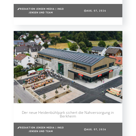
REDAKTION JENSEN MEDIA | INGO
AUG. 07, 2026
JENSEN UND TEAM
Der neue Heidenbühlpark sichert die Nahversorgung in
Berkheim
REDAKTION JENSEN MEDIA | INGO
AUG. 07, 2026
JENSEN UND TEAM