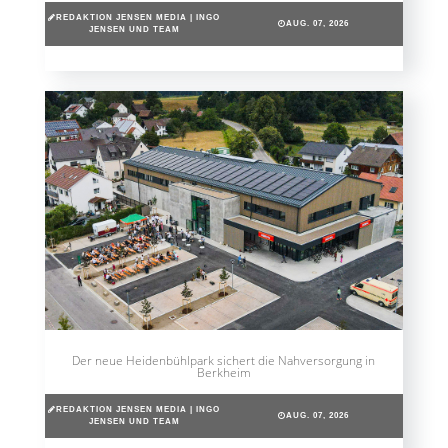
REDAKTION JENSEN MEDIA | INGO
AUG. 07, 2026
JENSEN UND TEAM
Der neue Heidenbühlpark sichert die Nahversorgung in
Berkheim
REDAKTION JENSEN MEDIA | INGO
AUG. 07, 2026
JENSEN UND TEAM