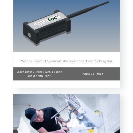
Weltneuheit: DPS von ematec verhindert den Schrägzug
REDAKTION JENSEN MEDIA | INGO
JULI 28, 2026
JENSEN UND TEAM